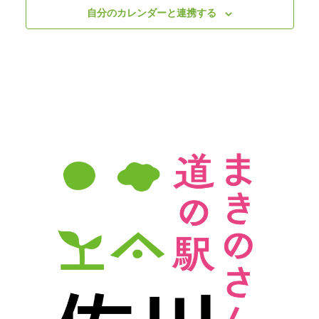
ビ
自分のカレンダーと連携する
ゲ
ー
シ
ョ
ン
を
表
示