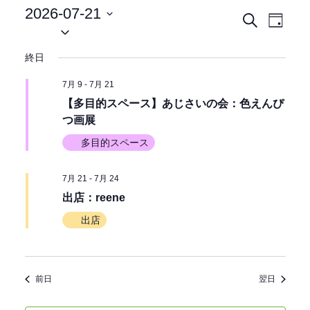
2026-07-21
イ
イ
検
日
日
索
ベ
付
付
ベ
終日
ン
を
選
ン
ト
7月 9
-
7月 21
択
ビ
【多目的スペース】あじさいの会：色えんぴ
ト
つ画展
ュ
を
ー
多目的スペース
ナ
検
7月 21
-
7月 24
ビ
出店：reene
索
ゲ
出店
ー
し
シ
て
ョ
前日
翌日
ン
ナ