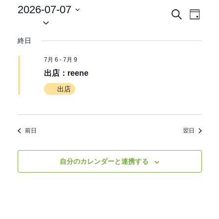
2026-07-07
イ
イ
検
日
日
索
ベ
付
付
ベ
終日
ン
を
選
ン
ト
7月 6
-
7月 9
択
ビ
出店：reene
ト
ュ
出店
を
ー
ナ
検
ビ
前日
翌日
索
ゲ
ー
自分のカレンダーと連携する
し
シ
て
ョ
ン
ナ