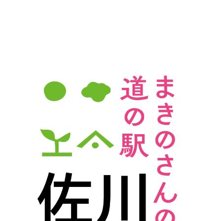
ビ
ゲ
ー
シ
ョ
ン
を
表
示