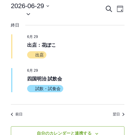
2026-06-29
イ
イ
検
日
日
索
ベ
付
付
ベ
終日
ン
を
選
ン
ト
6月 29
択
ビ
出店：花ぽこ
ト
ュ
出店
を
ー
ナ
6月 29
検
四国明治 試飲会
ビ
索
ゲ
試飲・試食会
ー
し
シ
て
前日
翌日
ョ
ン
ナ
自分のカレンダーと連携する