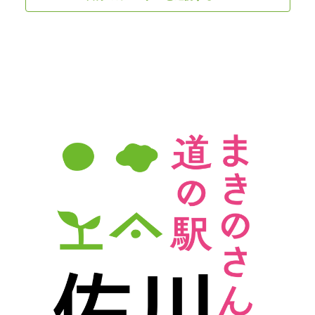
ビ
ゲ
ー
シ
ョ
ン
を
表
示