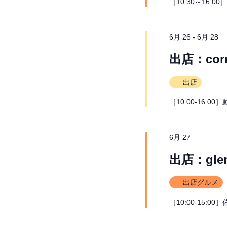
て
［10:30～16:0
ド
で
ナ
イ
6月 26
-
6月 28
ベ
ビ
ン
出店：corr
ト
ゲ
を
検
出店
ー
索
し
［10:00-16:
シ
ま
す。
ョ
6月 27
ン
出店：gle
を
出店グルメ
表
［10:00-15:
示