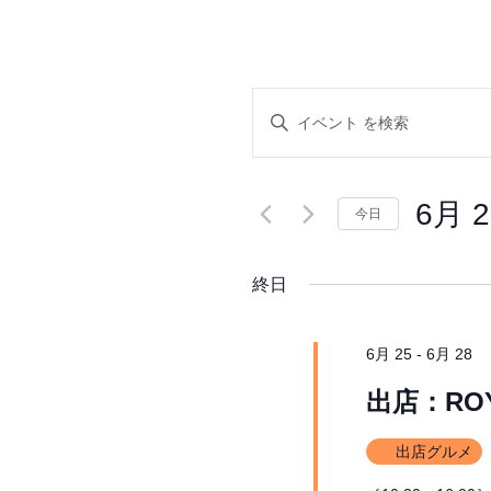
イ
キ
ー
ベ
ワ
ー
ン
ド
6月 2
今日
を
ト
入
日
力
付
終日
し
を
を
て
選
く
択
検
だ
6月 25
-
6月 28
さ
索
出店：RO
い。
キ
し
ー
出店グルメ
ワ
ー