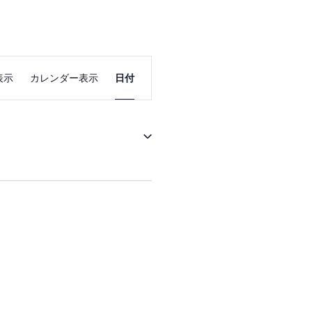
イ
表示
カレンダー表示
日付
ベ
ン
ト
ビ
ュ
ー
ナ
ビ
ゲ
ー
シ