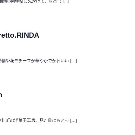
0］開駅3周年祭に先がけて、6/25（ […]
etto.RINDA
00］動物や花モチーフが華やかでかわいい […]
n
00］佐川町の洋菓子工房。見た目にもとっ […]