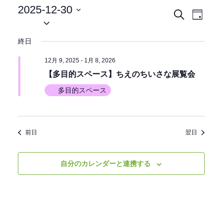
2025-12-30
イ
イ
検
日
日
索
ベ
付
付
ベ
終日
ン
を
選
ン
ト
12月 9, 2025
-
1月 8, 2026
択
ビ
【多目的スペース】ちえのちいさな展覧会
ト
ュ
多目的スペース
を
ー
ナ
検
ビ
前日
翌日
索
ゲ
ー
自分のカレンダーと連携する
し
シ
て
ョ
ン
ナ