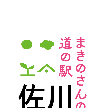
ビ
ゲ
ー
シ
ョ
ン
を
表
示