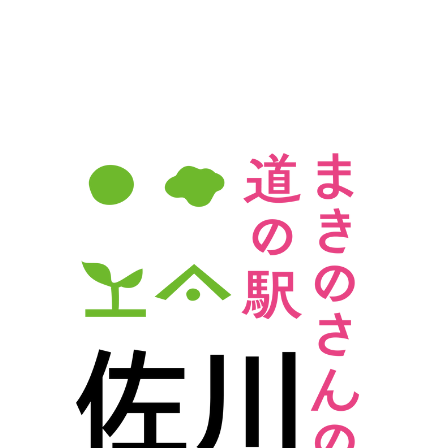
ビ
ゲ
ー
シ
ョ
ン
を
表
示