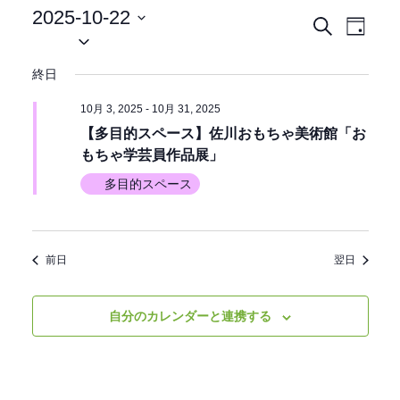
2025-10-22
イ
イ
検
日
日
索
ベ
付
付
ベ
終日
ン
を
選
ン
ト
10月 3, 2025
-
10月 31, 2025
択
ビ
【多目的スペース】佐川おもちゃ美術館「お
ト
もちゃ学芸員作品展」
ュ
を
ー
多目的スペース
ナ
検
ビ
索
前日
翌日
ゲ
ー
し
シ
自分のカレンダーと連携する
て
ョ
ン
ナ