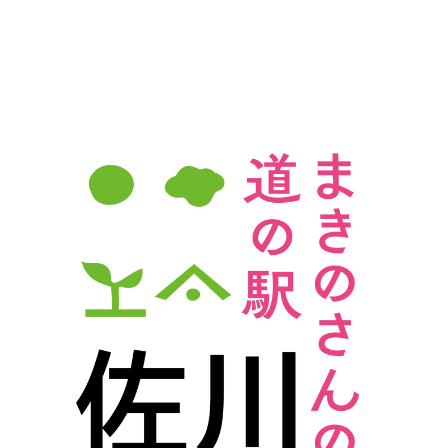
ビ
ゲ
ー
シ
ョ
ン
を
表
示