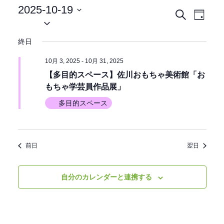
2025-10-19
イ
イ
検
日
日
索
ベ
付
付
ベ
終日
ン
を
選
ン
ト
10月 3, 2025
-
10月 31, 2025
択
ビ
【多目的スペース】佐川おもちゃ美術館「お
ト
もちゃ学芸員作品展」
ュ
を
ー
多目的スペース
ナ
検
ビ
索
前日
翌日
ゲ
ー
し
シ
自分のカレンダーと連携する
て
ョ
ン
ナ