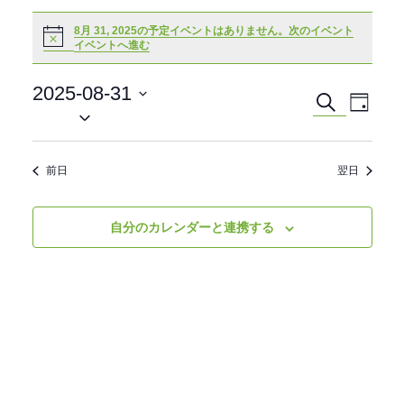
8月 31, 2025の予定イベントはありません。
次のイベント
Notice
イベントへ進む
2025-08-31
イ
イ
検
日
日
索
ベ
付
付
ベ
ン
を
選
前日
翌日
ン
ト
択
ビ
ト
自分のカレンダーと連携する
ュ
を
ー
ナ
検
ビ
索
ゲ
ー
し
シ