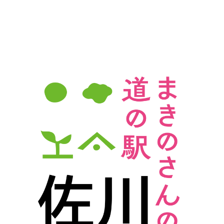
て
ョ
ン
ナ
ビ
ゲ
ー
シ
ョ
ン
を
表