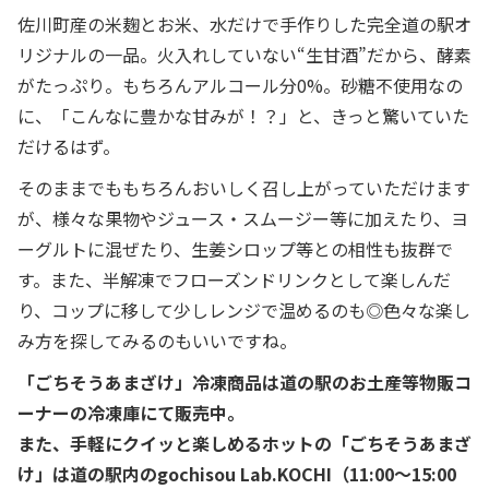
佐川町産の米麹とお米、水だけで手作りした完全道の駅オ
リジナルの一品。火入れしていない“生甘酒”だから、酵素
がたっぷり。もちろんアルコール分0%。砂糖不使用なの
に、「こんなに豊かな甘みが！？」と、きっと驚いていた
だけるはず。
そのままでももちろんおいしく召し上がっていただけます
が、様々な果物やジュース・スムージー等に加えたり、ヨ
ーグルトに混ぜたり、生姜シロップ等との相性も抜群で
す。また、半解凍でフローズンドリンクとして楽しんだ
り、コップに移して少しレンジで温めるのも◎色々な楽し
み方を探してみるのもいいですね。
「ごちそうあまざけ」冷凍商品は道の駅のお土産等物販コ
ーナーの冷凍庫にて販売中。
また、手軽にクイッと楽しめるホットの「ごちそうあまざ
け」は道の駅内のgochisou Lab.KOCHI（11:00〜15:00