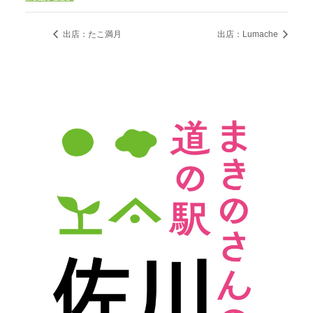
出店：たこ満月
出店：Lumache