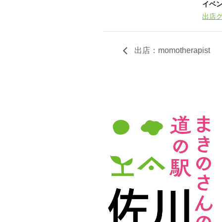
イベン
出店
出店：momotherapist